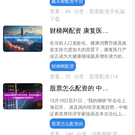
鑫东财配资平台
查看：
84
分类：
股票配资手机版
下载
财梯网配资 康复医疗产业加速崛起 翔宇医疗布局脑机接口新赛道
在当前人口老龄化、健康消费升级及政
策支持力度加大的背景下，康复医疗产
业正成为大健康领域最具增长潜力的赛
道之一。 近日，第八届“一带一路”中部
财梯网配资
康复医学论坛暨第十届....
查看：
72
分类：
股票配资114
股票怎么配资的 中银证券徐高：政府投资或是2026年经济稳增长的关键抓手
12月19日至21日，“我的钢铁”年会在上
海召开。 谈及国内经济发展趋势，中银
证券首席经济学家徐高在本次论坛上分
析称，经济发展的前提是生产能力和需
股票怎么配资的
求的扩张。我国....
查看：
146
分类：
优配网配资