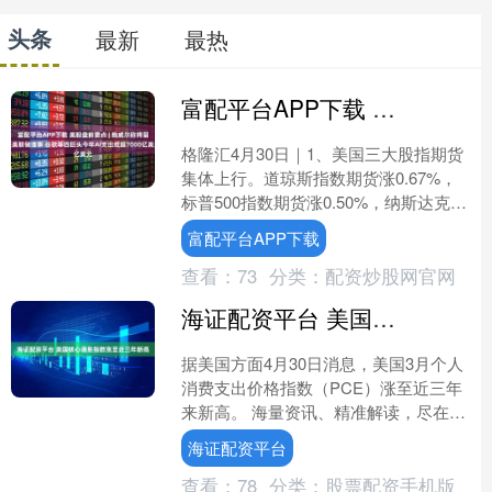
头条
最新
最热
富配平台APP下载 美股盘前要点 | 鲍威尔称将留任美联储理事 谷歌等四巨头今年AI支出或超7000亿美元
格隆汇4月30日｜1、美国三大股指期货
集体上行。道琼斯指数期货涨0.67%，
标普500指数期货涨0.50%，纳斯达克
100指数期货涨0.70%。 2、国际原油
富配平台APP下载
期....
查看：
73
分类：
配资炒股网官网
海证配资平台 美国核心通胀指数涨至近三年新高
据美国方面4月30日消息，美国3月个人
消费支出价格指数（PCE）涨至近三年
来新高。 海量资讯、精准解读，尽在新
浪财经APP....
海证配资平台
查看：
78
分类：
股票配资手机版