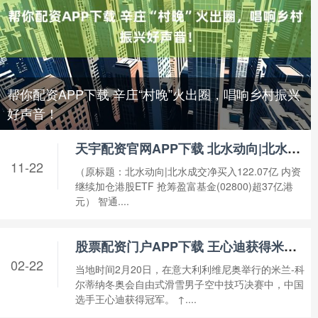
帮你配资APP下载 辛庄“村晚”火出圈，唱响乡村振兴
好声音！
天宇配资官网APP下载 北水动向|北水成交净买入122.07亿 内资继续加仓港股ETF 抢筹盈富基金(02800)超37亿港元
11-22
（原标题：北水动向|北水成交净买入122.07亿 内资
继续加仓港股ETF 抢筹盈富基金(02800)超37亿港
元） 智通....
股票配资门户APP下载 王心迪获得米兰冬奥会自由式滑雪男子空中技巧冠军
02-22
当地时间2月20日，在意大利利维尼奥举行的米兰-科
尔蒂纳冬奥会自由式滑雪男子空中技巧决赛中，中国
选手王心迪获得冠军。 ↑....