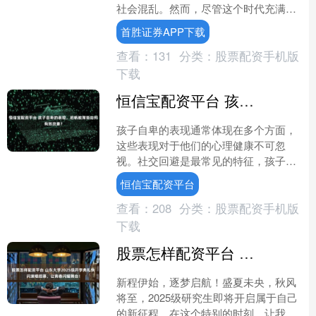
社会混乱。然而，尽管这个时代充满了
黑暗和动荡，却涌现出了一位杰出的帝
首胜证券APP下载
王——柴荣，他被誉为“黑....
查看：
131
分类：
股票配资手机版
下载
恒信宝配资平台 孩子自卑的表现，启帆教育能如何有效改善？
孩子自卑的表现通常体现在多个方面，
这些表现对于他们的心理健康不可忽
视。社交回避是最常见的特征，孩子在
人际互动中可能表现出退缩和不安，选
恒信宝配资平台
择孤立自己。学习成绩的波动....
查看：
208
分类：
股票配资手机版
下载
股票怎样配资平台 山东大学2025级开学典礼快闪演唱招募，让青春闪耀舞台！
新程伊始，逐梦启航！盛夏未央，秋风
将至，2025级研究生即将开启属于自己
的新征程。在这个特别的时刻，让我们