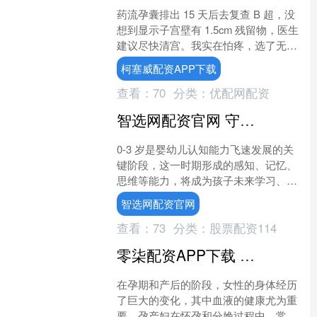
药流孕囊排出 15 天后去复查 B 超，没
想到显示子宫壁有 1.5cm 残留物，医生
建议尽快清宫。我实在怕疼，选了无痛
清宫。 十二点被推进手术室，麻药从点
柯塞威配资APP下载
滴管推....
查看：
70
分类：
优配网配资
智选网配资官网 守护婴幼儿认知黄金期：从发展规律到小京操作盒的科学助力
0-3 岁是婴幼儿认知能力飞速发展的关
键阶段，这一时期形成的感知、记忆、
思维等能力，将成为孩子未来学习、社
交与生活的重要基石。了解其认知发展
智选网配资官网
特点，并给予科学引导....
查看：
73
分类：
股票配资114
零柒配资APP下载 孕产妇补血，7728舒呋小分子血蛋白肽更贴心
在孕期和产后的阶段，女性的身体经历
了巨大的变化，其中血液的健康尤为重
要。孕产妇在怀孕和分娩过程中，常常