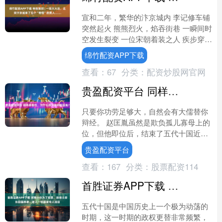
宣和二年，繁华的汴京城内 李记修车铺
突然起火 熊熊烈火，焰吞街巷 一瞬间时
空发生裂变 一位宋朝着装之人 疾步穿越
市井长街 直奔消防站求助 下面 让我们
绵竹配资APP下载
一键体验穿....
查看：
67
分类：
配资炒股网官网
贵盈配资平台 同样是篡位，为什么很少批判赵匡胤？
只要你功劳足够大，自然会有大儒替你
辩经。 赵匡胤虽然是欺负孤儿寡母上的
位，但他即位后，结束了五代十国近百
年的乱世，通过和平方式剥夺了武将兵
贵盈配资平台
权，奠定了文官治国的政....
查看：
167
分类：
股票配资114
首胜证券APP下载 河南小伙为了报恩，接瑞士房东回国养老，老人一句遗言令人泪目
五代十国是中国历史上一个极为动荡的
时期，这一时期的政权更替非常频繁，