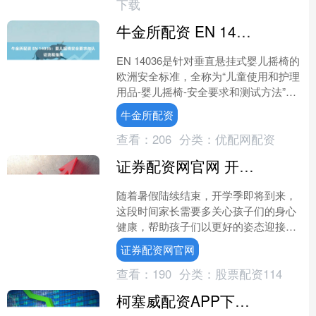
下载
牛金所配资 EN 14036：婴儿摇椅安全要求与认证流程指南
EN 14036是针对垂直悬挂式婴儿摇椅的
欧洲安全标准，全称为“儿童使用和护理
用品-婴儿摇椅-安全要求和测试方法”。
该标准规定了适用于能够独立支撑头
牛金所配资
部、体重不超....
查看：
206
分类：
优配网配资
证券配资网官网 开学季 | 孩子要重点提防这些传染病
随着暑假陆续结束，开学季即将到来，
这段时间家长需要多关心孩子们的身心
健康，帮助孩子们以更好的姿态迎接新
的学期。 开学后学生要重点提防3种传
证券配资网官网
染病 山东省疾控中心主....
查看：
190
分类：
股票配资114
柯塞威配资APP下载 清宫手术的全过程