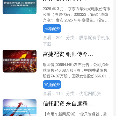
2026 年 3 月，京东方华灿光电股份有限
公司（股票代码：300323，简称 “华灿
光电”）发布 2025 年年度报告。报告显
示，公司全年实现营业收入 54.....
推荐配资
查看：
201
分类：
股票配资手机版
下载
富捷配资 铜师傅今起招股, 建投国际基石认购3000万港元, 预计3月31日上市
铜师傅(00664.HK)发布公告，公司拟全
球发售740.68万股H股，中国香港发售
股份74.07万股，国际发售股份666.61万
股(以上可予重新分配及视乎超额....
富捷配资
查看：
114
分类：
优配网配资
信托配资 来自远程的长期主义答卷: 星智T上市, 定点突破城际物流痛点
【商用车新网原创】 “你只管赚钱，剩