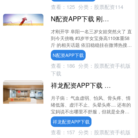
查看：
125
分类：
股票配资114
N配资APP下载 刚开学，安徽3岁女娃就火遍全国！妈妈回应：准备减肥了！
才刚开学 阜阳一名三岁女娃突然火了 直
到今天傍晚 #3岁半女宝身高110体重58
斤 的相关话题 依旧稳稳挂在微博热搜上
这个自带 “超萌体型 Buff” 的小家....
N配资APP下载
查看：
186
分类：
股票配资手机版
下载
祥龙配资APP下载 生完孩子的月子病，也会植物神经紊乱...
月子病： 气血虚弱、怕风、骨头疼、情
绪低落、虚汗不止、头晕头疼.... 还有的
宝妈说不出哪里不舒服，但就是全身都
不舒服。实际上，月子病，如果不是肌
祥龙配资APP下载
肉肌腱劳损，如....
查看：
157
分类：
股票配资手机版