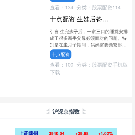
回，每次来，一句话就能把小....
查看：
134
分类：
股票配资114
十点配资 生娃后爸爸睡哪里？产妇心疼老公反而坑自己，导致夫妻离婚
引言 生完孩子后，一家三口的睡觉安排
成了很多新手父母必须面对的问题。特
别是在坐月子期间，妈妈需要频繁起夜
照顾宝宝，爸爸要不要一起睡就成了一
十点配资
个敏感话题。有些产妇心....
查看：
100
分类：
股票配资手机版
下载
沪深京指数
上证综指
3940.04
+39.68
+1.02%