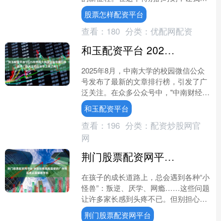
相聚在开学典礼的舞台，用青春与热情
股票怎样配资平台
点亮新的起点。开学典....
查看：
180
分类：
优配网配资
和玉配资平台 2025年中南大校园公众号排行榜出炉！你关注的公众号上榜了吗？
2025年8月，中南大学的校园微信公众
号发布了最新的文章排行榜，引发了广
泛关注。在众多公众号中，"中南财经政
法大学本科招生"以663.97的WCI值位居
和玉配资平台
第一，显....
查看：
196
分类：
配资炒股网官
网
荆门股票配资网平台 体验如春风般温暖的广州市荔湾正面管教学校
在孩子的成长道路上，总会遇到各种“小
怪兽”：叛逆、厌学、网瘾……这些问题
让许多家长感到头疼不已。但别担心，
广州市荔湾正面管教学校——树同教
荆门股票配资网平台
育，正是您解决这些烦恼....