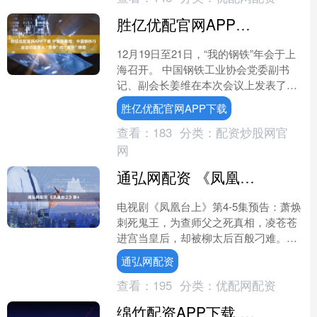
胜亿优配官网APP下载 中钢协姜维：中国钢铁行业迫切需要从“竞争”向“竞合”转变
12月19日至21日，“我的钢铁”年会于上
海召开。 中国钢铁工业协会党委副书
记、副会长姜维在本次会议上发表了题
为《“十五五”中国钢铁发展路径研究》
胜亿优配官网APP下载
的主题演讲。 ....
查看：
183
分类：
配资炒股网官
网
通弘网配资 《凤凰台上》第4
电视剧《凤凰台上》第4-5集预告：萧焕
刺死鬼王，为查师父之死真相，凌苍苍
进宫当皇后，却被柳太后百般刁难。
1、萧焕和苍苍被人引领到一个去处，听
通弘网配资
到那人说，都在这儿....
查看：
195
分类：
优配网配资
绵竹配资APP下载 特别策划 | 一场大火后，北宋汴京城来了五个“奇怪”的男人……