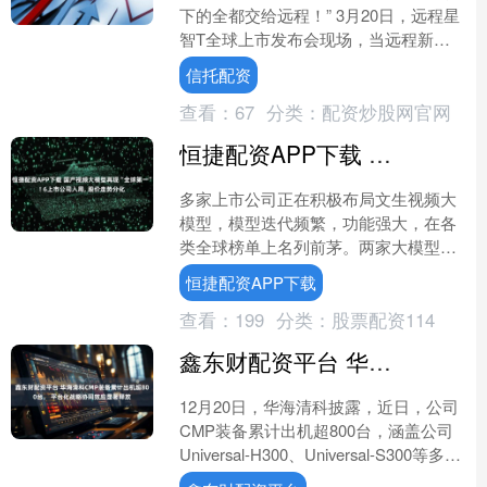
下的全都交给远程！” 3月20日，远程星
智T全球上市发布会现场，当远程新能
源商用车集团副总裁、轻商事业部总经
信托配资
理杨东喊出这句口....
查看：
67
分类：
配资炒股网官网
恒捷配资APP下载 国产视频大模型再现“全球第一”! 6上市公司入局, 股价走势分化
多家上市公司正在积极布局文生视频大
模型，模型迭代频繁，功能强大，在各
类全球榜单上名列前茅。两家大模型独
角兽今年刚登陆港股，目前股价都上涨
恒捷配资APP下载
了5倍左右，部分公司年内....
查看：
199
分类：
股票配资114
鑫东财配资平台 华海清科CMP装备累计出机超800台， 平台化战略协同效应显著释放
12月20日，华海清科披露，近日，公司
CMP装备累计出机超800台，涵盖公司
Universal-H300、Universal-S300等多款
主力机型和最新款机型....