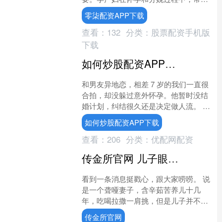
面临补血的挑战。这不仅关系到母亲自
零柒配资APP下载
身的健康，也直接影响到胎....
查看：
132
分类：
股票配资手机版
下载
如何炒股配资APP下载 无痛人流手术怎么做的过程
和男友异地恋，相差 7 岁的我们一直很
合拍，却没躲过意外怀孕。他暂时没结
婚计划，纠结很久还是决定做人流。 进
手术室时我特别紧张，医生轻声安慰我
如何炒股配资APP下载
别慌，接着把麻药推....
查看：
206
分类：
优配网配资
传金所官网 儿子眼里，老妈十年茹苦，不如“远房老爸”一句漂亮话，戳心吗？
看到一条消息挺戳心，跟大家唠唠。 说
是一个聋哑妻子，含辛茹苦养儿十几
年，吃喝拉撒一肩挑，但是儿子并不怎
么领情……聋妻老公一年才来看一两
传金所官网