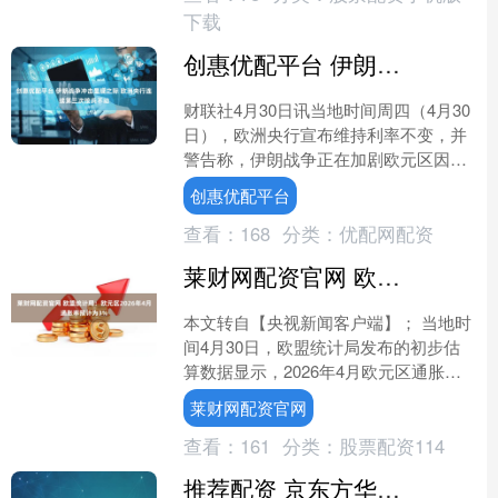
下载
创惠优配平台 伊朗战争冲击显现之际 欧洲央行连续第三次按兵不动
财联社4月30日讯当地时间周四（4月30
日），欧洲央行宣布维持利率不变，并
警告称，伊朗战争正在加剧欧元区因能
源价格上涨引发的通胀，同时对经济活
创惠优配平台
动造成冲击。 这是....
查看：
168
分类：
优配网配资
莱财网配资官网 欧盟统计局：欧元区2026年4月通胀率预计为3%
本文转自【央视新闻客户端】； 当地时
间4月30日，欧盟统计局发布的初步估
算数据显示，2026年4月欧元区通胀率
按年率计算预计为3.0%，高于3月份的
莱财网配资官网
2.6%，通....
查看：
161
分类：
股票配资114
推荐配资 京东方华灿光电 2025 年营收同比增长 31.07% 核心业务持续突破